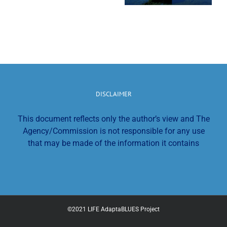
Meeting
continúa
Report in Five
difundiendo
Languages
sus
principales
resultados
DISCLAIMER
This document reflects only the author’s view and The
Agency/Commission is not responsible for any use
that may be made of the information it contains
©2021 LIFE AdaptaBLUES Project